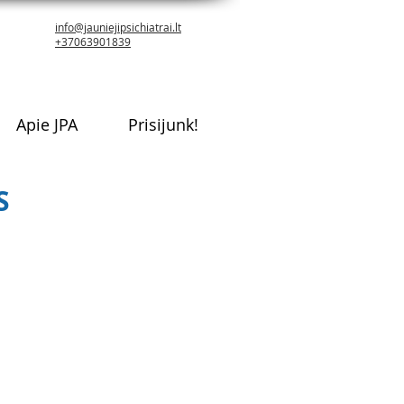
info@jauniejipsichiatrai.lt
+37063901839
Apie JPA
Prisijunk!
S