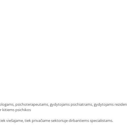
hologams, psichoterapeutams, gydytojams psichiatrams, gydytojams reziden
 kitiems psichikos 
 tiek viešajame, tiek privačiame sektoriuje dirbantiems specialistams. 