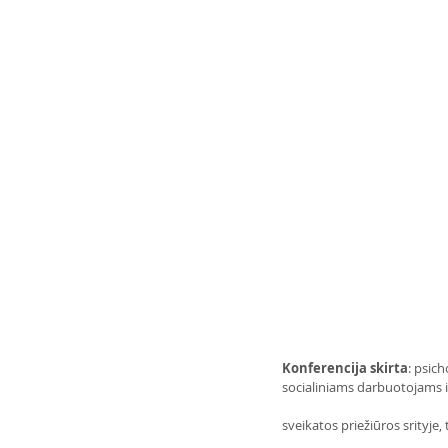
Konferencija skirta
: psic
socialiniams darbuotojams ir
sveikatos priežiūros srityje,