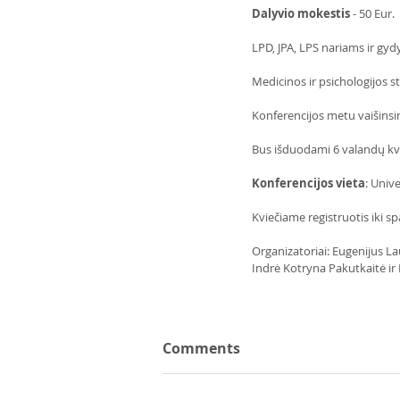
Dalyvio mokestis
 - 50 Eur. 
LPD, JPA, LPS nariams ir gyd
Medicinos ir psichologijos s
Konferencijos metu vaišinsim
Bus išduodami 6 valandų kva
Konferencijos vieta
: Unive
Kviečiame registruotis iki sp
Organizatoriai: Eugenijus La
Indrė Kotryna Pakutkaitė ir 
Comments