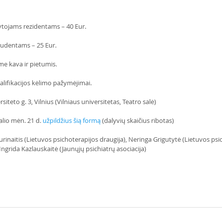
ytojams rezidentams – 40 Eur. 
tudentams – 25 Eur. 
e kava ir pietumis. 
lifikacijos kėlimo pažymėjimai. 
rsiteto g. 3, Vilnius (Vilniaus universitetas, Teatro salė) 
alio mėn. 21 d. 
užpildžius šią formą
 (dalyvių skaičius ribotas)
urinaitis (Lietuvos psichoterapijos draugija), Neringa Grigutytė (Lietuvos psi
Ingrida Kazlauskaitė (Jaunųjų psichiatrų asociacija)